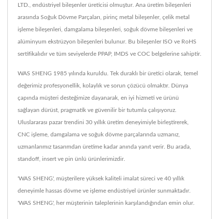
LTD., endüstriyel bileşenler üreticisi olmuştur. Ana üretim bileşenleri
arasında Soğuk Dövme Parçaları, pirinç metal bileşenler, çelik metal
işleme bileşenleri, damgalama bileşenleri, soğuk dövme bileşenleri ve
alüminyum ekstrüzyon bileşenleri bulunur. Bu bileşenler ISO ve RoHS
sertifikalıdır ve tüm seviyelerde PPAP, IMDS ve COC belgelerine sahiptir.
WAS SHENG 1985 yılında kuruldu. Tek duraklı bir üretici olarak, temel
değerimiz profesyonellik, kolaylık ve sorun çözücü olmaktır. Dünya
çapında müşteri desteğimize dayanarak, en iyi hizmeti ve ürünü
sağlayan dürüst, pragmatik ve güvenilir bir tutumla çalışıyoruz.
Uluslararası pazar trendini 30 yıllık üretim deneyimiyle birleştirerek,
CNC işleme, damgalama ve soğuk dövme parçalarında uzmanız,
uzmanlarımız tasarımdan üretime kadar anında yanıt verir. Bu arada,
standoff, insert ve pin ünlü ürünlerimizdir.
'WAS SHENG', müşterilere yüksek kaliteli imalat süreci ve 40 yıllık
deneyimle hassas dövme ve işleme endüstriyel ürünler sunmaktadır.
'WAS SHENG', her müşterinin taleplerinin karşılandığından emin olur.