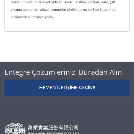
Kaliteli ürünlerimizi
soket vidaları
,
ayırıcı
,
makine vidaları
,
burç
,
şaft
,
yıkama somunları
,
altıgen somunlar
görüntüleyin ve
Bize Ulaşın
için
çekinmeden iletişime geçin.
Entegre Çözümlerinizi Buradan Alın.
HEMEN İLETIŞIME GEÇIN!!