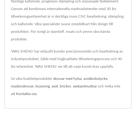
flerstegs kallsmide, progressiv stämpling och anpassade fästelement.
Genom att kombinera internationella marknadstrender med 30 års
tillverkningserfarenhet är vi skickliga inom CNC-bearbetning, stämpling
och kallsmide. Våra specialister svarar omedelbart från design till
produktion. För övrigt är standoff, insats och pinne våra kända
produkter.
'WAS SHENG' har erbjudit kunder precisionssmide och bearbetning av
industriprodukter, både med högkvalitativ tillverkningsprocess och 40
års erfarenhet. 'WAS SHENG' ser till att varje kunds krav uppfylls.
Se våra kvalitetsprodukter
skruvar med hylsa
,
avståndsstycke
,
maskinskruvar
,
bussning
,
axel
,
brickor
,
sexkantmuttrar
och tveka inte
att
Kontakta oss
.