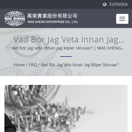
SVENSKA
Vad Bör Jag Veta Innan Jag
Köper Skruvar? | Tillverkning
Vad bör jag veta innan jag köper skruvar? | WAS SHENG
grundades 1985. Som en helhetsleverantör är vårt kärnvärde
Av Metallkomponenter Och
professionalism, bekvämlighet och problemlösning. Med stöd
Home
/
FAQ
/
Vad Bör Jag Veta Innan Jag Köper Skruvar?
Aluminiumprofiler | WAS
från våra kunder över hela världen arbetar vi med integritet,
pragmatiskt och pålitligt för att erbjuda bästa möjliga service
SHENG
och produkt.