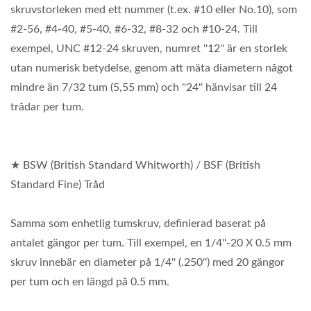
skruvstorleken med ett nummer (t.ex. #10 eller No.10), som
#2-56, #4-40, #5-40, #6-32, #8-32 och #10-24. Till
exempel, UNC #12-24 skruven, numret ''12'' är en storlek
utan numerisk betydelse, genom att mäta diametern något
mindre än 7/32 tum (5,55 mm) och ''24'' hänvisar till 24
trådar per tum.
★ BSW (British Standard Whitworth) / BSF (British
Standard Fine) Tråd
Samma som enhetlig tumskruv, definierad baserat på
antalet gängor per tum. Till exempel, en 1/4''-20 X 0.5 mm
skruv innebär en diameter på 1/4'' (.250'') med 20 gängor
per tum och en längd på 0.5 mm.