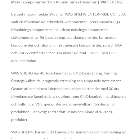
Metallkomponenter Och Aluminiumextrusioner | WAS SHENG
Beläget i Taiwan sedan 1985 har WAS SHENG ENTERPRISE CO., LTD.
varit en tillverkare av industriella komponenter. Deras huvudsakliga
tillverkningskomponenter inkluderar mässingskomponenter,
stålkomponenter för bearbetning, stanskomponenter, kallsmidda
komponenter och aluminiumextruderade komponenter, som är ISO-
och RoHS-certifierade med alla nivåer av PPAP-, IMDS- och COC-
dokumentation.
WAS SHENG har 40 års erfarenhet av CNC-bearbetning, fräsning,
flerstegs kallsmide, progressiv stämpling och anpassade fästelement.
Genom att kombinera internationella marknadstrender med 30 års
tillverkningserfarenhet är vi skickliga inom CNC-bearbetning, stämpling
och kallsmide. Våra specialister svarar omedelbart från design till
produktion. För övrigt är standoff, insats och pinne våra kända
produkter.
'WAS SHENG' har erbjudit kunder precisionssmide och bearbetning av