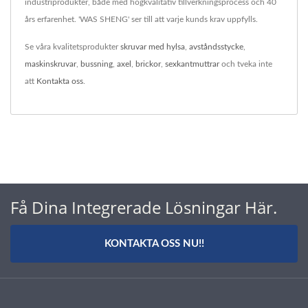
industriprodukter, både med högkvalitativ tillverkningsprocess och 40
års erfarenhet. 'WAS SHENG' ser till att varje kunds krav uppfylls.
Se våra kvalitetsprodukter
skruvar med hylsa
,
avståndsstycke
,
maskinskruvar
,
bussning
,
axel
,
brickor
,
sexkantmuttrar
och tveka inte
att
Kontakta oss
.
Få Dina Integrerade Lösningar Här.
KONTAKTA OSS NU!!