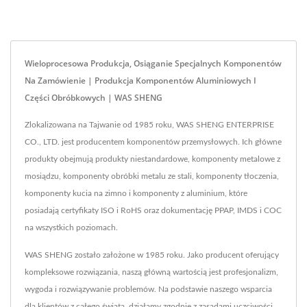
Wieloprocesowa Produkcja, Osiąganie Specjalnych Komponentów
Na Zamówienie | Produkcja Komponentów Aluminiowych I
Części Obróbkowych | WAS SHENG
Zlokalizowana na Tajwanie od 1985 roku, WAS SHENG ENTERPRISE
CO., LTD. jest producentem komponentów przemysłowych. Ich główne
produkty obejmują produkty niestandardowe, komponenty metalowe z
mosiądzu, komponenty obróbki metalu ze stali, komponenty tłoczenia,
komponenty kucia na zimno i komponenty z aluminium, które
posiadają certyfikaty ISO i RoHS oraz dokumentację PPAP, IMDS i COC
na wszystkich poziomach.
WAS SHENG zostało założone w 1985 roku. Jako producent oferujący
kompleksowe rozwiązania, naszą główną wartością jest profesjonalizm,
wygoda i rozwiązywanie problemów. Na podstawie naszego wsparcia
dla klientów z całego świata, działamy zgodnie z zasadami uczciwości,