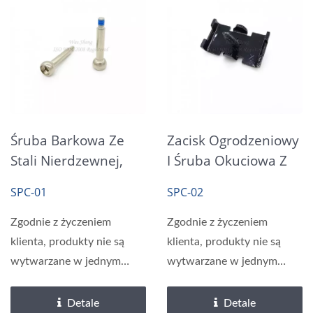
Śruba Barkowa Ze
Zacisk Ogrodzeniowy
Stali Nierdzewnej,
I Śruba Okuciowa Z
Śruby Z Niebieską
Łbem Owalnym,
SPC-01
SPC-02
Łatką Nylok
Czarna Cynkowana I
Powlekana
Zgodnie z życzeniem
Zgodnie z życzeniem
klienta, produkty nie są
klienta, produkty nie są
wytwarzane w jednym
wytwarzane w jednym
etapie, ale w wielu
etapie, ale w wielu
etapach....
etapach....
Detale
Detale