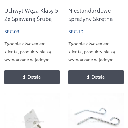
Uchwyt Węża Klasy 5
Niestandardowe
Ze Spawaną Śrubą
Sprężyny Skrętne
M8 W Żółtym
Gięcie Drutu
SPC-09
SPC-10
Ocynkowaniu
Formowanie
Zgodnie z życzeniem
Zgodnie z życzeniem
klienta, produkty nie są
klienta, produkty nie są
wytwarzane w jednym
wytwarzane w jednym
etapie, ale w wielu
etapie, ale w wielu
etapach....
etapach....
Detale
Detale