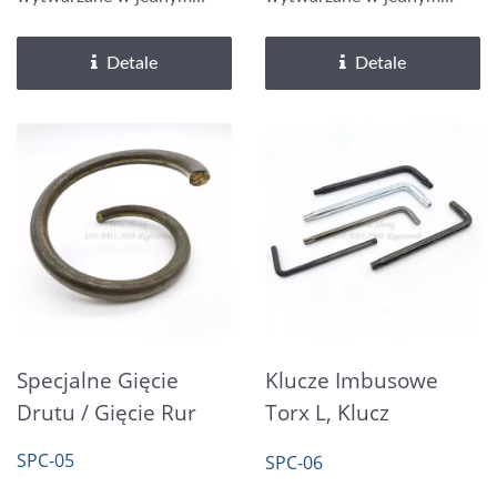
etapie, ale w wielu
etapie, ale w wielu
etapach....
etapach....
Detale
Detale
Specjalne Gięcie
Klucze Imbusowe
Drutu / Gięcie Rur
Torx L, Klucz
Imbusowy
SPC-05
SPC-06