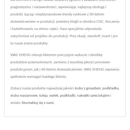
pragmatyzmu i niezawodności, zapewniając najlepszą obsługę i
produkt. Łącząc międzynarodowe trendy rynkowe z 30-letnim
doświadczeniem w produkcji, jesteśmy biegli w obróbce CNC, tłoczeniu
i kształtowaniu na zimno części. Nasz specjalista odpowiada
natychmiast od projektu do produkcji. Przy okazji, standoff, insert i pin
to nasze znane produkty.
WAS SHENG oferuje klientom precyzyjne wykucie i obróbkę
produktów przemysłowych, zarówno z wysokiej jakości procesem
produkcyjnym, jak i 40-letnim doświadczeniem, WAS SHENG zapewnia
spełnienie wymagań każdego klienta.
Zobacz nasze produkty najwyższej jakości
śruby z gniazdem
,
podkładka
,
śruby maszynowe
,
tuleja
,
wałek
,
podkładki
,
nakrętki sześciokątne
i
śmiało
Skontaktuj się z nami
.