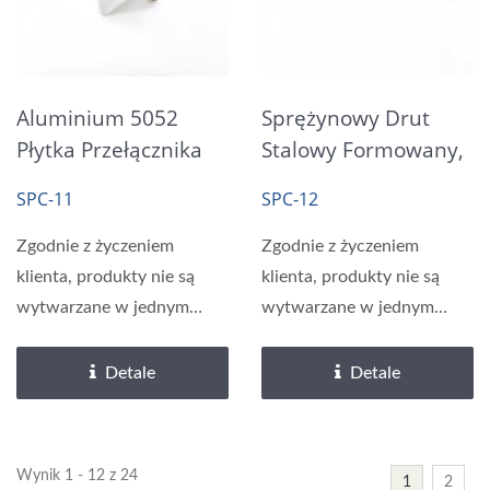
Aluminium 5052
Sprężynowy Drut
Płytka Przełącznika
Stalowy Formowany,
Reed Śruby Montaż
Gięty, Ocynkowany
SPC-11
SPC-12
Zgodnie z życzeniem
Zgodnie z życzeniem
klienta, produkty nie są
klienta, produkty nie są
wytwarzane w jednym
wytwarzane w jednym
etapie, ale w wielu
etapie, ale w wielu
etapach....
etapach....
Detale
Detale
Wynik 1 - 12 z 24
1
2