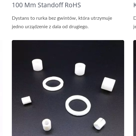
100 Mm Standoff RoHS
Dystans to rurka bez gwintów, która utrzymuje
D
jedno urządzenie z dala od drugiego.
j