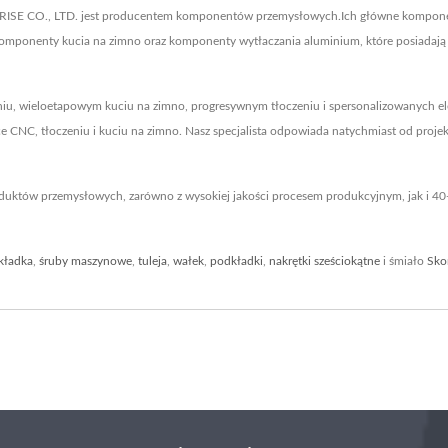
ISE CO., LTD. jest producentem komponentów przemysłowych.Ich główne kompone
omponenty kucia na zimno oraz komponenty wytłaczania aluminium, które posiadają 
, wieloetapowym kuciu na zimno, progresywnym tłoczeniu i spersonalizowanych el
ce CNC, tłoczeniu i kuciu na zimno. Nasz specjalista odpowiada natychmiast od proj
duktów przemysłowych, zarówno z wysokiej jakości procesem produkcyjnym, jak i 
kładka
,
śruby maszynowe
,
tuleja
,
wałek
,
podkładki
,
nakrętki sześciokątne
i śmiało
Sko