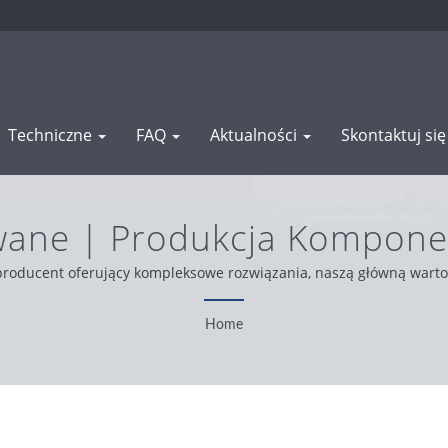
Techniczne
FAQ
Aktualności
Skontaktuj si
wane | Produkcja Kompone
osiądzu I Stali | WAS SHE
roducent oferujący kompleksowe rozwiązania, naszą główną wartoś
łego świata, działamy zgodnie z zasadami uczciwości, pragmatyzmu
produkty.
Home