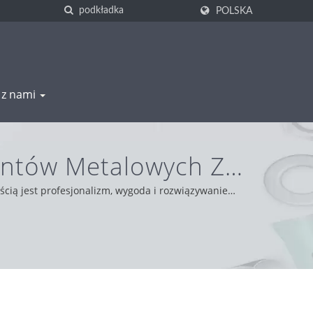
POLSKA
ę z nami
ntów Metalowych Z
NG
cią jest profesjonalizm, wygoda i rozwiązywanie
 i niezawodności, zapewniając najlepszą obsługę i