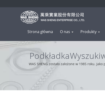
Strona główna
O nas
Produkty
PodkładkaWyszuki
M
WAS SHENG zostało założone w 1985 roku. Jako p
problemów. Dzięki wsparciu naszych klientów z ca