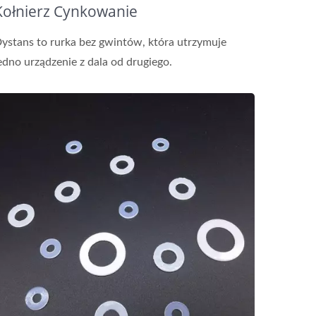
Kołnierz Cynkowanie
ystans to rurka bez gwintów, która utrzymuje
edno urządzenie z dala od drugiego.