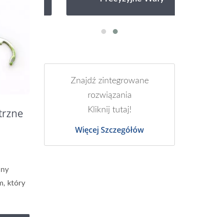
Znajdź zintegrowane
rozwiązania
Kliknij tutaj!
trzne
Więcej Szczegółów
ne
any
m, który