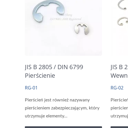
JIS B 2805 / DIN 6799
JIS B 
Pierścienie
Wewnę
Zabezpieczające Typu E,
Zabez
RG-01
RG-02
Pierścienie E
Pierścień jest również nazywany
Pierście
pierścieniem zabezpieczającym, który
pierście
utrzymuje elementy...
utrzymuj