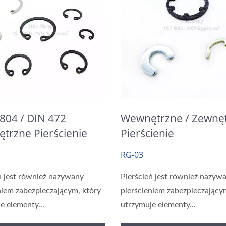
2804 / DIN 472
Wewnętrzne / Zewnę
trzne Pierścienie
Pierścienie
pieczające R
Zabezpieczające,
RG-03
Pierścienie Montowa
Promieniowo
ń jest również nazywany
Pierścień jest również nazyw
niem zabezpieczającym, który
pierścieniem zabezpieczający
e elementy...
utrzymuje elementy...