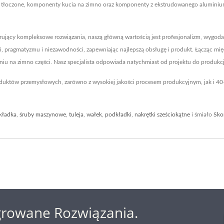
tłoczone, komponenty kucia na zimno oraz komponenty z ekstrudowanego aluminium, 
jący kompleksowe rozwiązania, naszą główną wartością jest profesjonalizm, wygoda
ści, pragmatyzmu i niezawodności, zapewniając najlepszą obsługę i produkt. Łącząc 
iu na zimno części. Nasz specjalista odpowiada natychmiast od projektu do produkcji. 
duktów przemysłowych, zarówno z wysokiej jakości procesem produkcyjnym, jak i 
kładka
,
śruby maszynowe
,
tuleja
,
wałek
,
podkładki
,
nakrętki sześciokątne
i śmiało
Sko
growane Rozwiązania.