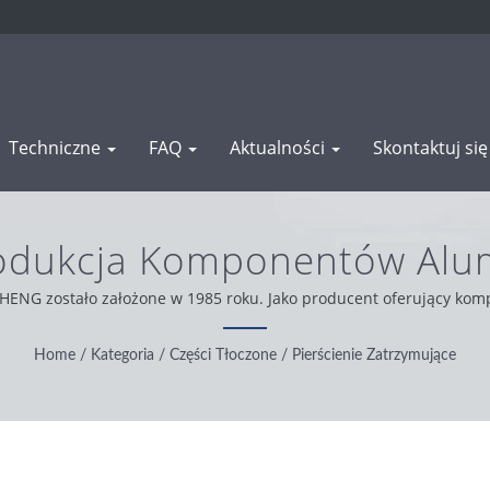
Techniczne
FAQ
Aktualności
Skontaktuj si
Produkcja Komponentów Alum
Obrabianych | WAS SHEN
SHENG zostało założone w 1985 roku. Jako producent oferujący kom
 Działamy zgodnie z zasadami uczciwości, pragmatyzmu i niezawod
najlepszą obsługę i produkty.
Home
/
Kategoria
/
Części Tłoczone
/
Pierścienie Zatrzymujące