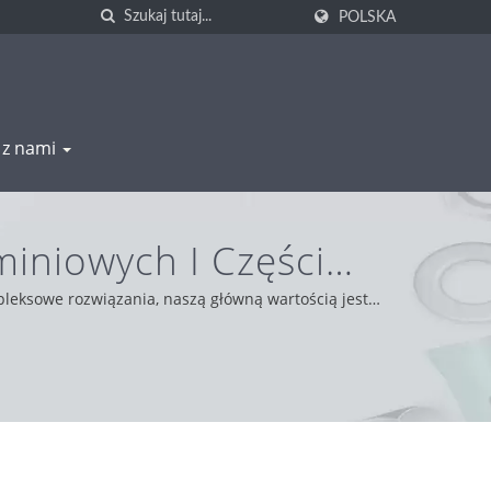
POLSKA
ę z nami
iniowych I Części
G
pleksowe rozwiązania, naszą główną wartością jest
ności, zapewniając naszym klientom z całego świata