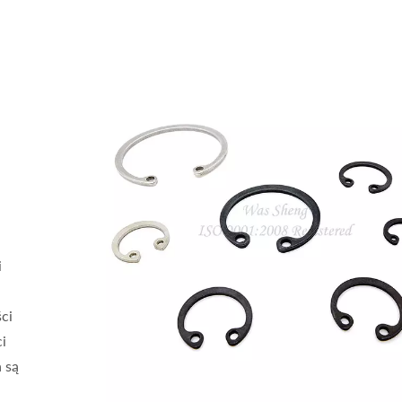
i
ci
i
 są