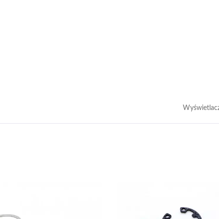
Wyświetlac
Precyzyjne Wały
Mosiężne Wkładki