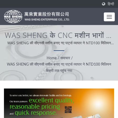
हिन्दी
WAS SHENG के CNC मशीन भागों का
व्यवसाय NTD100 मिलियन बिक्री को
WAS SHENG की सीएनसी मशीन बनाए गए पार्ट्स व्यापार ने NTD100 मिलियन
बिक्री तक पहुंच गया | WAS SHENG की स्थापना 1985 में हुई। एक स्थानीय
पार करता है | पीतल और स्टील धातु
निर्माता के रूप में, हमारा मूल्यांकन व्यावसायिकता, सुविधाजनकता और समस्या का
Home
/
समाचार
/
घटकों का निर्माण | WAS SHENG
समाधानकारी होने पर है। हमारे विश्वव्यापी ग्राहक समर्थन के आधार पर, हम ईमानदारी,
WAS SHENG की सीएनसी मशीन बनाए गए पार्ट्स व्यापार ने NTD100 मिलियन
व्यावहारिकता और विश्वसनीय दृष्टिकोण के साथ कार्य करते हैं और सर्वश्रेष्ठ सेवा और
बिक्री तक पहुंच गया
उत्पाद प्रदान करते हैं।