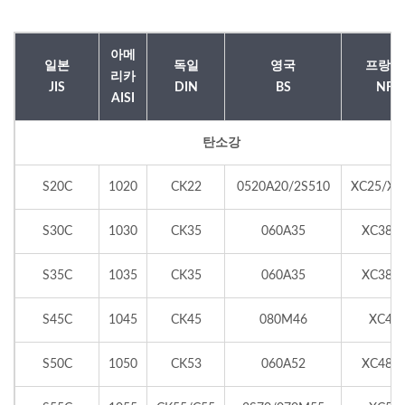
아메
일본
독일
영국
프랑스
리카
JIS
DIN
BS
NF
AISI
탄소강
S20C
1020
CK22
0520A20/2S510
XC25/XC
S30C
1030
CK35
060A35
XC38T
S35C
1035
CK35
060A35
XC38T
S45C
1045
CK45
080M46
XC42
S50C
1050
CK53
060A52
XC48T