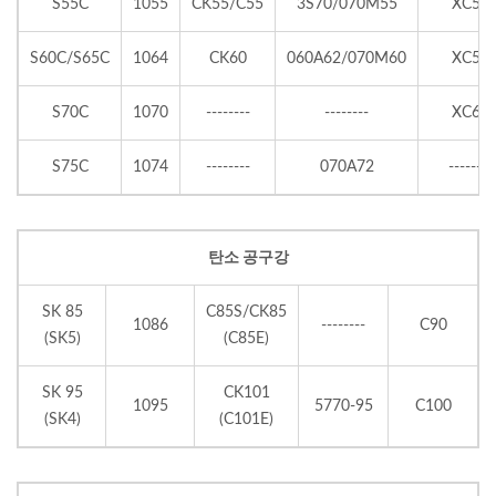
S55C
1055
CK55/C55
3S70/070M55
XC55
S60C/S65C
1064
CK60
060A62/070M60
XC55
S70C
1070
--------
--------
XC68
S75C
1074
--------
070A72
--------
탄소 공구강
SK 85
C85S/CK85
1086
--------
C90
(SK5)
(C85E)
SK 95
CK101
1095
5770-95
C100
(SK4)
(C101E)