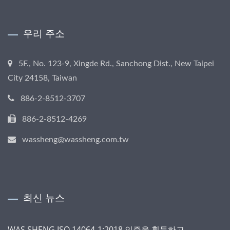
우리 주소
5F., No. 123-9, Xingde Rd., Sanchong Dist., New Taipei
City 24158, Taiwan
886-2-8512-3707
886-2-8512-4269
wassheng@wassheng.com.tw
최신 뉴스
WAS SHENG ISO 14064-1:2018 인증을 획득하고,...