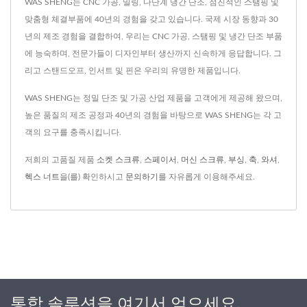
WAS SHENG는 CNC 가공, 밀링, 다단계 냉간 단조, 점진적인 스탬핑 및
맞춤형 체결부품에 40년의 경험을 갖고 있습니다. 국제 시장 동향과 30
년의 제조 경험을 결합하여, 우리는 CNC 가공, 스탬핑 및 냉간 단조 부품
에 능숙하며, 전문가들이 디자인부터 생산까지 신속하게 응답합니다. 그
리고 스탠드오프, 인서트 및 핀은 우리의 유명한 제품입니다.
WAS SHENG는 정밀 단조 및 가공 산업 제품을 고객에게 제공해 왔으며,
높은 품질의 제조 공정과 40년의 경험을 바탕으로 WAS SHENG는 각 고
객의 요구를 충족시킵니다.
저희의 고품질 제품
소켓 스크류
,
스페이서
,
머신 스크류
,
부싱
,
축
,
와셔
,
헥스 너트
을(를) 확인하시고
문의하기
를 자유롭게 이용해주세요.
통합 솔루션을 여기서 얻으세요.